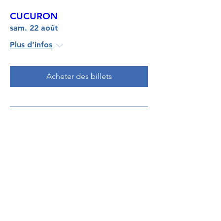
CUCURON
sam. 22 août
Plus d'infos
Acheter des billets
BEDOIN
dim. 23 août
Plus d'infos
Acheter des billets