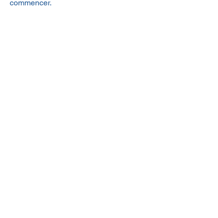
commencer.
Nom du projet
Description de votre projet. Cliquez
sur « Modifier texte » ou double-