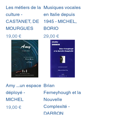
Les métiers de la
Musiques vocales
culture -
en Italie depuis
CASTANET, DE
1945 - MICHEL,
MOURGUES
BORIO
Prix
Prix
19,00 €
29,00 €
Amy ...un espace
Brian
déployé -
Ferneyhough et la
MICHEL
Nouvelle
Complexité -
Prix
19,00 €
DARBON
Prix
29,00 €
Promotion
Collector