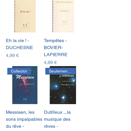
Eh la vie ! -
Tempêtes -
DUCHESNE
BOVIER-
LAPIERRE
Prix
4,99 €
Prix
4,99 €
Collector
Seulement disponible en PDF
Messiaen, les
Dutilleux ...la
sons impalpables
musique des
du rêve -
rêves -