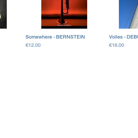
Somewhere - BERNSTEIN
Voiles - DE
Price
Price
€12.00
€16.00