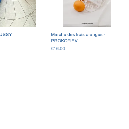
BUSSY
Marche des trois oranges -
PROKOFIEV
Price
€16.00