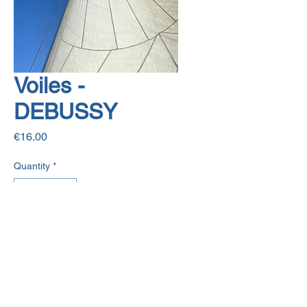
Voiles -
DEBUSSY
Price
€16.00
Quantity
*
Add to Cart
Conditions Générales de Vente
Privacy Policy