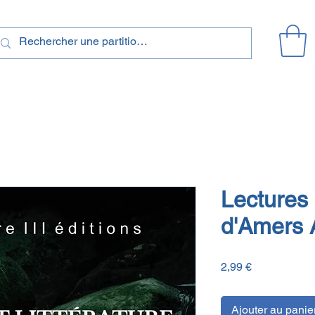
Lectures
d'Amers 
Prix
2,99 €
Ajouter au panie