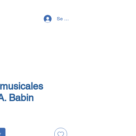
Se connecter
 musicales
A. Babin
r