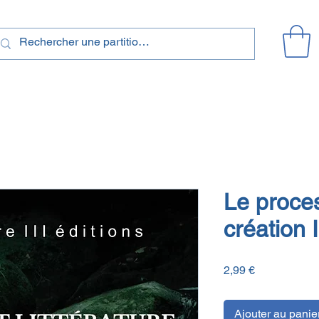
Le proce
création 
Prix
2,99 €
Ajouter au panie