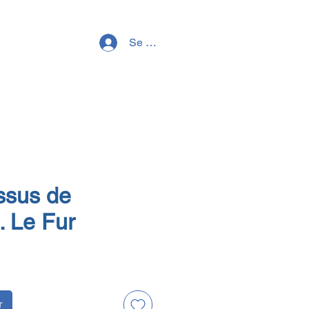
Se connecter
ssus de
I. Le Fur
r