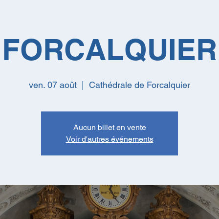
FORCALQUIER
ven. 07 août
  |  
Cathédrale de Forcalquier
Aucun billet en vente
Voir d'autres événements