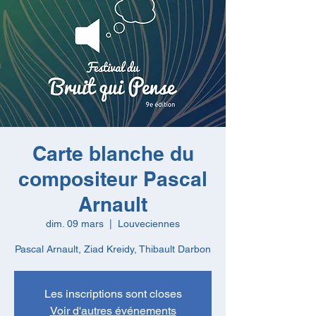
Carte blanche du
compositeur Pascal
Arnault
dim. 09 mars
  |  
Louveciennes
Pascal Arnault, Ziad Kreidy, Thibault Darbon
Les inscriptions sont closes
Voir d'autres événements