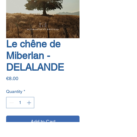
Le chêne de
Miberlan -
DELALANDE
Price
€8.00
Quantity
*
Add to Cart