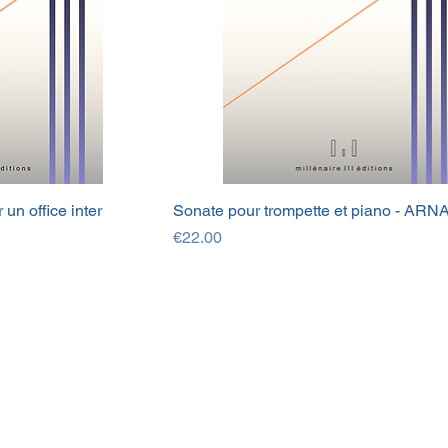
un office inter
Sonate pour trompette et piano - ARN
Price
€22.00