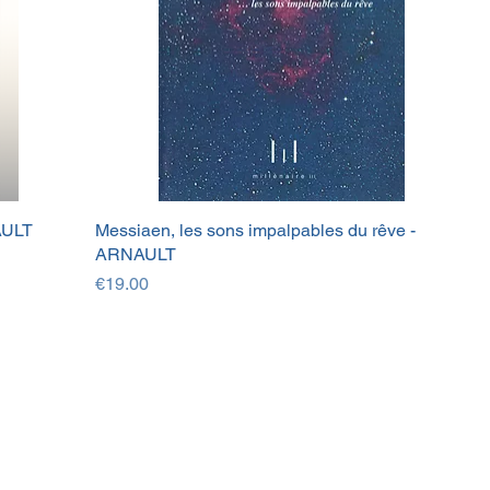
AULT
Messiaen, les sons impalpables du rêve -
ARNAULT
Price
€19.00